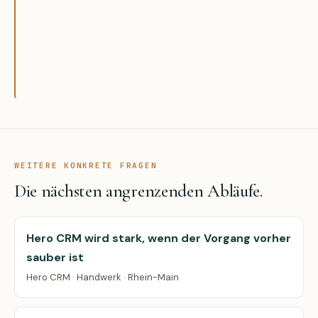
Buzzard AI ist sinnvoll, wenn ein Handwerksbetrieb
nicht noch ein weiteres Tool sucht, sondern einen
konkreten Ablauf sauber bekommen will: Eingang,
Prüfung, Freigabe und Rückspielung. Genau dafür
gibt es den 30-Minuten-Prozess-Check.
WEITERE KONKRETE FRAGEN
Die nächsten angrenzenden Abläufe.
Hero CRM wird stark, wenn der Vorgang vorher
sauber ist
Hero CRM · Handwerk · Rhein-Main