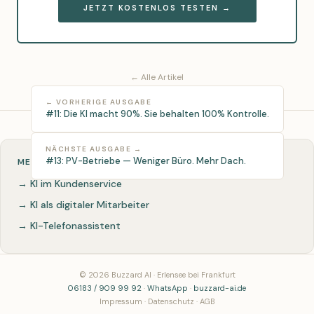
JETZT KOSTENLOS TESTEN →
← Alle Artikel
← VORHERIGE AUSGABE
#11: Die KI macht 90%. Sie behalten 100% Kontrolle.
NÄCHSTE AUSGABE →
#13: PV-Betriebe — Weniger Büro. Mehr Dach.
MEHR ERFAHREN
→ KI im Kundenservice
→ KI als digitaler Mitarbeiter
→ KI-Telefonassistent
© 2026 Buzzard AI · Erlensee bei Frankfurt
06183 / 909 99 92
·
WhatsApp
·
buzzard-ai.de
Impressum
·
Datenschutz
·
AGB