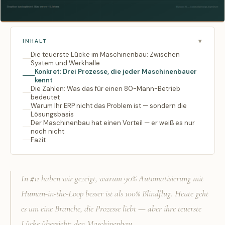
INHALT
Die teuerste Lücke im Maschinenbau: Zwischen
System und Werkhalle
Konkret: Drei Prozesse, die jeder Maschinenbauer
kennt
Die Zahlen: Was das für einen 80-Mann-Betrieb
bedeutet
Warum Ihr ERP nicht das Problem ist — sondern die
Lösungsbasis
Der Maschinenbau hat einen Vorteil — er weiß es nur
noch nicht
Fazit
In #11 haben wir gezeigt, warum 90% Automatisierung mit
Human-in-the-Loop besser ist als 100% Blindflug. Heute geht
es um eine Branche, die Prozesse liebt — aber ihre teuerste
Lücke übersieht: den Maschinenbau.