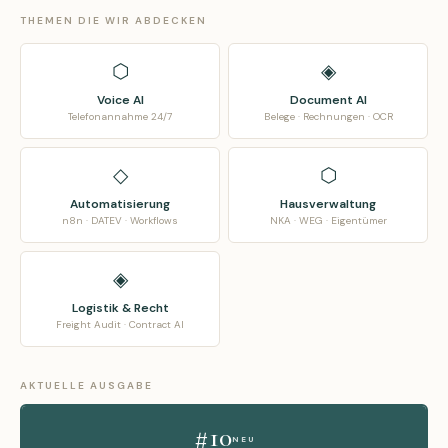
THEMEN DIE WIR ABDECKEN
⬡
◈
Voice AI
Document AI
Telefonannahme 24/7
Belege · Rechnungen · OCR
◇
⬡
Automatisierung
Hausverwaltung
n8n · DATEV · Workflows
NKA · WEG · Eigentümer
◈
Logistik & Recht
Freight Audit · Contract AI
AKTUELLE AUSGABE
#10
NEU