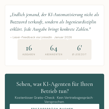
„Endlich jemand, der KI-Automatisierung nicht als
Buzzword verkauft, sondern als Ingenieurdisziplin
erklärt. Jede Ausgabe bringt konkrete Zahlen."
– Leser-Feedback via LinkedIn · Januar 2026
16
64
6'
AUSGABEN
ABONNENTEN
Ø LESEZEIT
Sehen, was KI-Agenten für Ihren
Betrieb tun?
Kostenloser Gratis-Check · Kein Vertriebsgespräch ·
Versprochen.