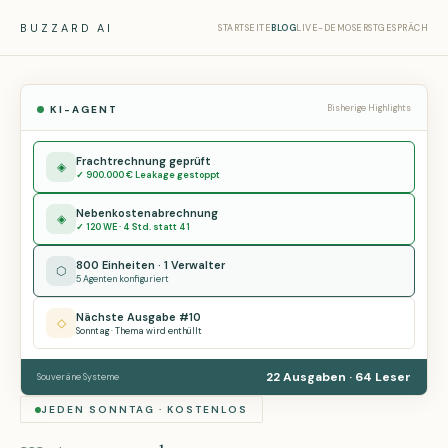
BUZZARD AI
STARTSEITE
BLOG
LIVE-DEMOS
ERSTGESPRÄCH
Bisherige Highlights
KI-AGENT
Frachtrechnung geprüft
◈
✓ 900.000 € Leakage gestoppt
Nebenkostenabrechnung
◈
✓ 120 WE · 4 Std. statt 41
800 Einheiten · 1 Verwalter
⬡
5 Agenten konfiguriert
Nächste Ausgabe #10
◇
Sonntag · Thema wird enthüllt
22 Ausgaben · 64 Leser
Souveräne Systeme
JEDEN SONNTAG · KOSTENLOS